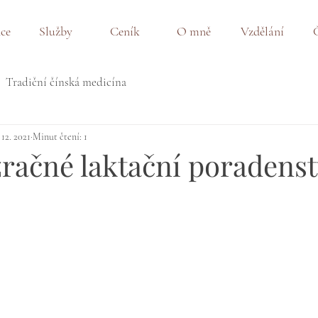
nce
Služby
Ceník
O mně
Vzdělání
Tradiční čínská medicína
 12. 2021
Minut čtení: 1
račné laktační poradenst