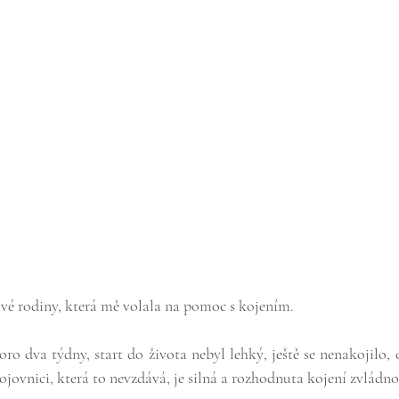
vé rodiny, která mě volala na pomoc s kojením. 
ro dva týdny, start do života nebyl lehký, ještě se nenakojilo
vnici, která to nevzdává, je silná a rozhodnuta kojení zvládno