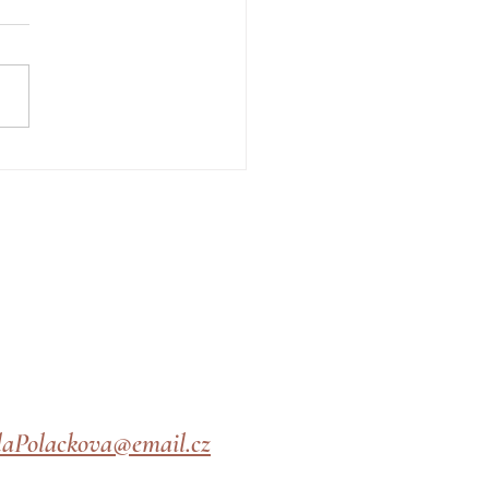
šky z porodního přání a
ná stojka na hlavě
laPolackova@email.cz