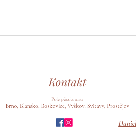
Speciální zážitek z
Piko
předporodní přípravy
slíbe
Kontakt
Pole působnosti
Brno, Blansko, Boskovice, Vyškov, Svitavy, Prostějov
Danie