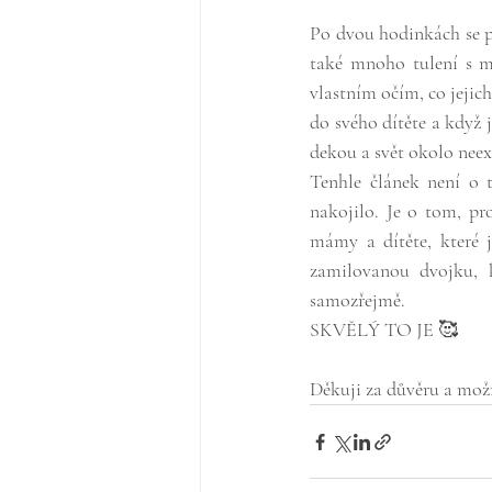
Po dvou hodinkách se p
také mnoho tulení s mam
vlastním očím, co jejic
do svého dítěte a když
dekou a svět okolo neex
Tenhle článek není o t
nakojilo. Je o tom, proc
mámy a dítěte, které 
zamilovanou dvojku, k
samozřejmě. 
SKVĚLÝ TO JE 🥰
Děkuji za důvěru a mož