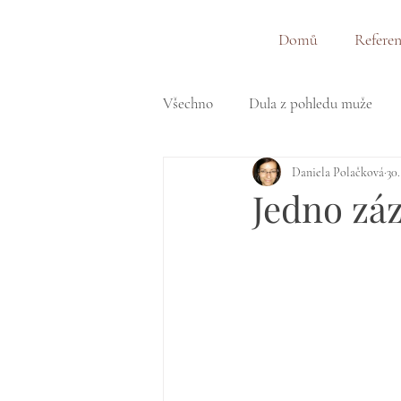
&
Domů
Refere
Všechno
Dula z pohledu muže
Daniela Polačková
30.
Jedno záz