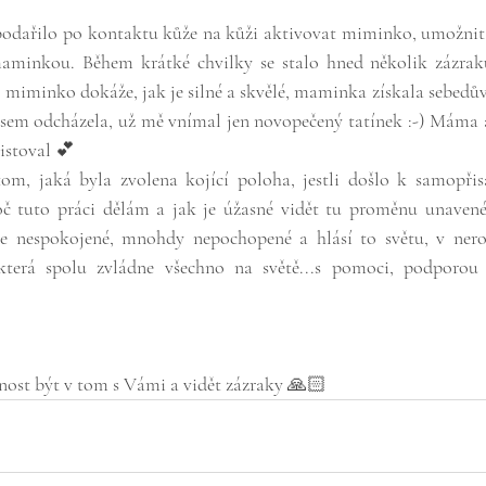
odařilo po kontaktu kůže na kůži aktivovat miminko, umožni
inkou. Během krátké chvilky se stalo hned několik zázraků. 
h miminko dokáže, jak je silné a skvělé, maminka získala sebedův
 jsem odcházela, už mě vnímal jen novopečený tatínek :-) Máma a 
istoval 💕 
om, jaká byla zvolena kojící poloha, jestli došlo k samopřisát
̌ tuto práci dělám a jak je úžasné vidět tu proměnu unaven
je nespokojené, mnohdy nepochopené a hlásí to světu, v nero
terá spolu zvládne všechno na světě...s pomoci, podporou a 
nost být v tom s Vámi a vidět zázraky 🙏🏻