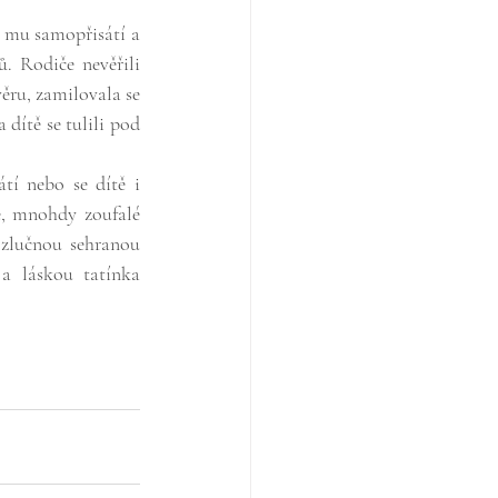
t mu samopřisátí a 
Rodiče nevěřili 
ěru, zamilovala se 
dítě se tulili pod 
í nebo se dítě i 
é, mnohdy zoufalé 
zlučnou sehranou 
láskou tatínka 