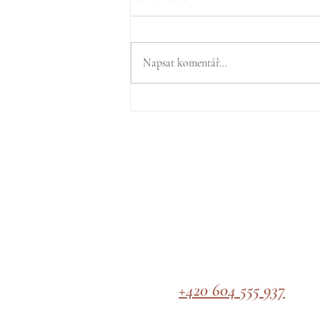
Napsat komentář...
Tradiční čínská medicína -
mé důvody pro studium
+420 604 555 937