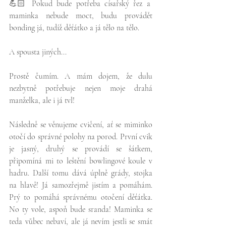
💪🏻 Pokud bude potřeba císařský řez a 
maminka nebude moct, budu provádět 
bonding já, tudíž děťátko a já tělo na tělo.
A spousta jiných...
Prostě čumím. A mám dojem, že dulu 
nezbytně potřebuje nejen moje drahá 
manželka, ale i já tvl!
Následně se věnujeme cvičení, ať se miminko 
otočí do správné polohy na porod. První cvik 
je jasný, druhý se provádí se šátkem, 
připomíná mi to leštění bowlingové koule v 
hadru. Další tomu dává úplně grády, stojka 
na hlavě! Já samozřejmě jistím a pomáhám. 
Prý to pomáhá správnému otočení děťátka. 
No ty vole, aspoň bude sranda! Maminka se 
teda vůbec nebaví, ale já nevím jestli se smát 