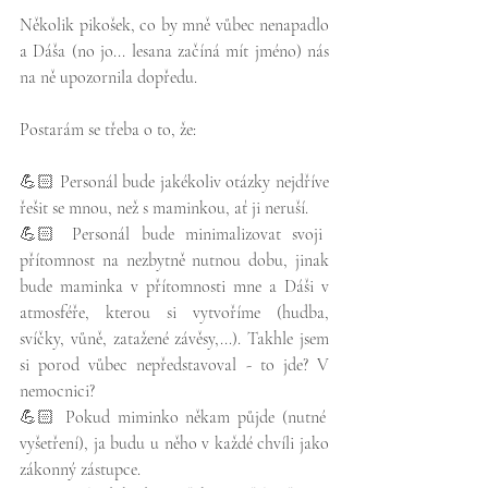
Několik pikošek, co by mně vůbec nenapadlo 
a Dáša (no jo... lesana začíná mít jméno) nás 
na ně upozornila dopředu.
Postarám se třeba o to, že:
💪🏻 Personál bude jakékoliv otázky nejdříve 
řešit se mnou, než s maminkou, ať ji neruší.
💪🏻 Personál bude minimalizovat svoji 
přítomnost na nezbytně nutnou dobu, jinak 
bude maminka v přítomnosti mne a Dáši v 
atmosféře, kterou si vytvoříme (hudba, 
svíčky, vůně, zatažené závěsy,...). Takhle jsem 
si porod vůbec nepředstavoval - to jde? V 
nemocnici?
💪🏻 Pokud miminko někam půjde (nutné 
vyšetření), ja budu u něho v každé chvíli jako 
zákonný zástupce.