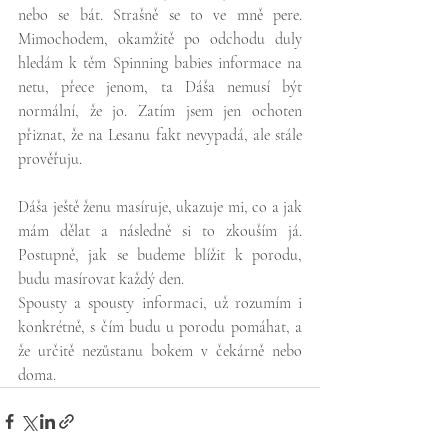
nebo se bát. Strašně se to ve mně pere. 
Mimochodem, okamžitě po odchodu duly 
hledám k těm Spinning babies informace na 
netu, přece jenom, ta Dáša nemusí být 
normální, že jo. Zatím jsem jen ochoten 
přiznat, že na Lesanu fakt nevypadá, ale stále 
prověřuju.
Dáša ještě ženu masíruje, ukazuje mi, co a jak 
mám dělat a následně si to zkouším já. 
Postupně, jak se budeme blížit k porodu, 
budu masírovat každý den.
Spousty a spousty informaci, už rozumím i 
konkrétně, s čím budu u porodu pomáhat, a 
že určitě nezůstanu bokem v čekárně nebo 
doma.